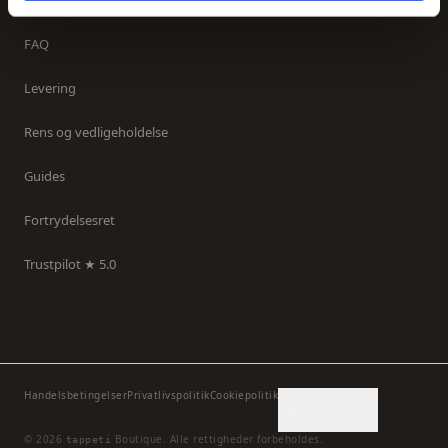
Kontakt os
FAQ
Levering
Rens og vedligeholdelse
Guides
Fortrydelsesret
Trustpilot ★ 5.0
Handelsbetingelser
Privatlivspolitik
Cookiepolitik
Cookieindstillinger
©
2026
Boutique.
Alle rettigheder forbeholdes.
tappeti