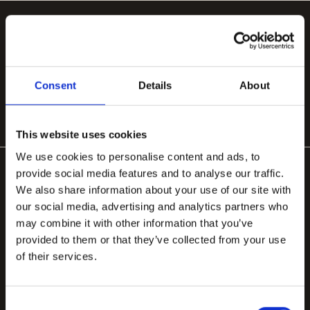
POPULÆRE KATEGORIER
Håndlavede tæpper
Håndtuftede uldtæpper
Store tæpper 200×300
Organiske tæpper
Tæpper til stuen
Tæppe under spisebord
Consent
Details
About
Tæppe til soveværelse
This website uses cookies
We use cookies to personalise content and ads, to
provide social media features and to analyse our traffic.
We also share information about your use of our site with
our social media, advertising and analytics partners who
may combine it with other information that you’ve
provided to them or that they’ve collected from your use
Håndlavede tæpper designet i København, fremstillet
of their services.
med stolthed i Bhadohi.
contact.tappeti@gmail.com
Consent