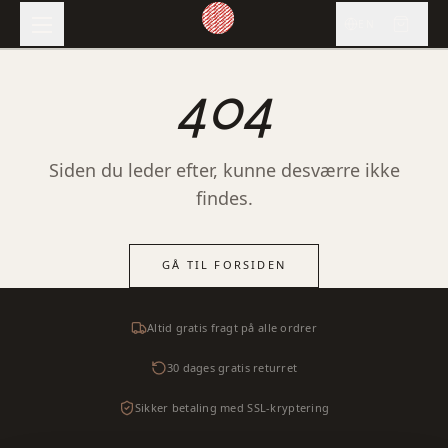
EN
404
Siden du leder efter, kunne desværre ikke
findes.
GÅ TIL FORSIDEN
Altid gratis fragt på alle ordrer
30 dages gratis returret
Sikker betaling med SSL-kryptering