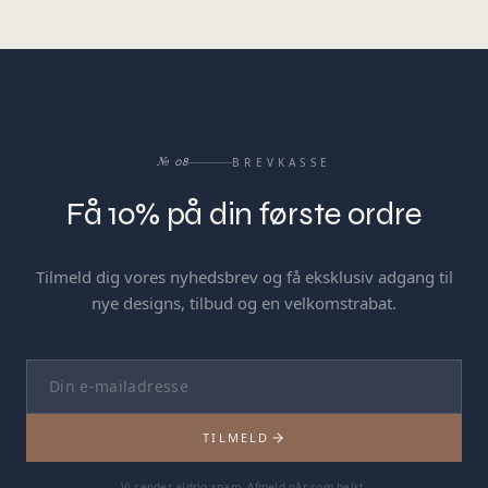
BREVKASSE
№
08
Få
10%
på
din
første
ordre
Tilmeld dig vores nyhedsbrev og få eksklusiv adgang til
nye designs, tilbud og en velkomstrabat.
TILMELD
Vi sender aldrig spam. Afmeld når som helst.