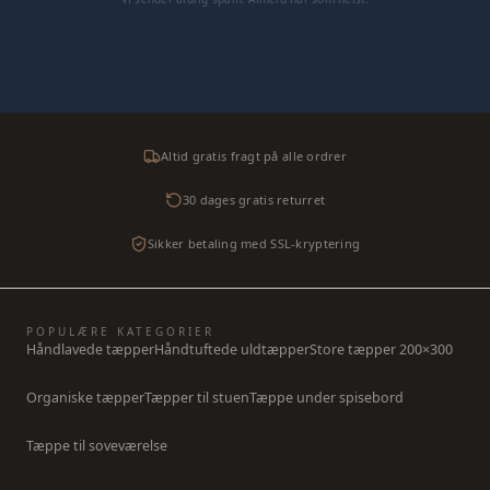
Altid gratis fragt på alle ordrer
30 dages gratis returret
Sikker betaling med SSL-kryptering
POPULÆRE KATEGORIER
Håndlavede tæpper
Håndtuftede uldtæpper
Store tæpper 200×300
Organiske tæpper
Tæpper til stuen
Tæppe under spisebord
Tæppe til soveværelse