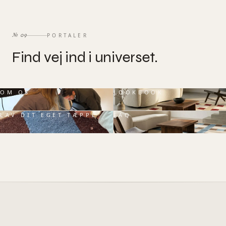
PORTALER
№
09
Find
vej
ind
i
universet.
OM OS
LOOKBOOK
LAV DIT EGET TÆPPE
FAQ