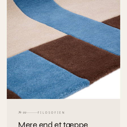
FILOSOFIEN
№
02
Mere
end
et
tæppe