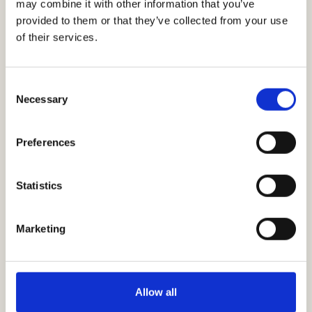
may combine it with other information that you’ve
provided to them or that they’ve collected from your use
of their services.
SPECIALBESTILLING
№
06
Design
dit
eget
tæppe
Consent
Necessary
Selection
Skab et tæppe der er helt unikt for dig. Vi guider dig fra
Preferences
idé til færdigt produkt.
Statistics
START DIN BESTILLING
Marketing
01
/ 03
Allow all
Vælg design