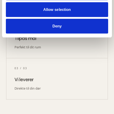
Farver, mønstre og materialer
Allow selection
Deny
02
/ 03
Tilpas mål
Perfekt til dit rum
03
/ 03
Vi leverer
Direkte til din dør