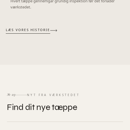
Hvert tæppe gennemgår grundig inspektion før det forlader
værkstedet.
LÆS VORES HISTORIE
NYT FRA VÆRKSTEDET
№
03
Find dit nye tæppe