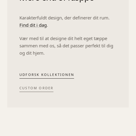
Karakterfuldt design, der definerer dit rum
.
Find dit i dag
.
Vær med til at designe dit helt eget tæppe
sammen med os, så det passer perfekt til dig
og dit hjem.
UDFORSK KOLLEKTIONEN
Collab
Collab
No.
CUSTOM ORDER
No.
1
2
/
/
Kræss
Kræss
Series
Series
Brivon
Savanna
2.0
Handcrafted
Handcrafted
from
from