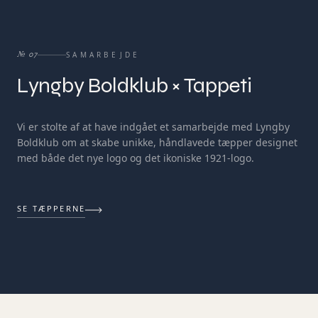
SAMARBEJDE
№
07
Lyngby Boldklub × Tappeti
Vi er stolte af at have indgået et samarbejde med Lyngby
Boldklub om at skabe unikke, håndlavede tæpper designet
med både det nye logo og det ikoniske 1921-logo.
SE TÆPPERNE