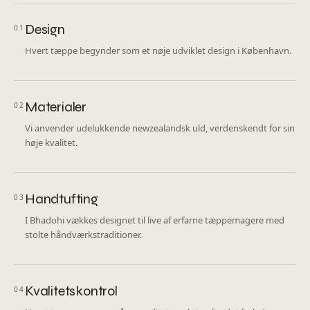
Design
01
Hvert tæppe begynder som et nøje udviklet design i København.
Materialer
02
Vi anvender udelukkende newzealandsk uld, verdenskendt for sin
høje kvalitet.
Handtufting
03
I Bhadohi vækkes designet til live af erfarne tæppemagere med
stolte håndværkstraditioner.
Kvalitetskontrol
04