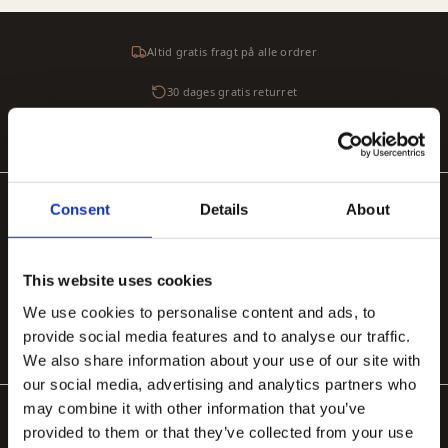
Altid gratis fragt på alle ordrer
30 dages gratis returret
Sikker betaling med SSL-kryptering
Consent
Details
About
POPULÆRE KATEGORIER
Håndlavede tæpper
Håndtuftede uldtæpper
Store tæpper 200×300
Organiske tæpper
Tæpper til stuen
Tæppe under spisebord
This website uses cookies
We use cookies to personalise content and ads, to
Tæppe til soveværelse
provide social media features and to analyse our traffic.
We also share information about your use of our site with
our social media, advertising and analytics partners who
may combine it with other information that you’ve
provided to them or that they’ve collected from your use