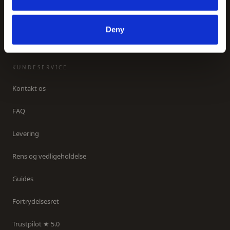
Inspiration
Om os
Deny
KUNDESERVICE
Kontakt os
FAQ
Levering
Rens og vedligeholdelse
Guides
Fortrydelsesret
Trustpilot ★ 5.0