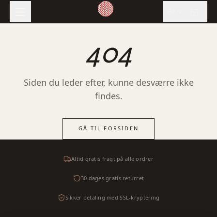
EN
404
Siden du leder efter, kunne desværre ikke
findes.
GÅ TIL FORSIDEN
Altid gratis fragt på alle ordrer
30 dages gratis returret
Sikker betaling med SSL-kryptering