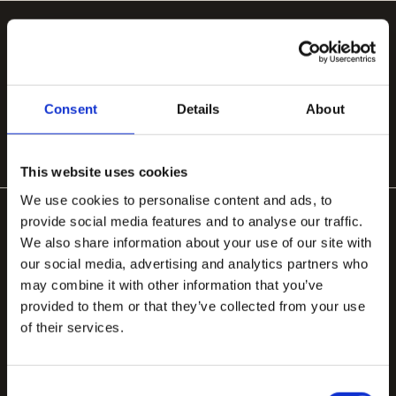
POPULÆRE KATEGORIER
Håndlavede tæpper
Håndtuftede uldtæpper
Store tæpper 200×300
Organiske tæpper
Tæpper til stuen
Tæppe under spisebord
Consent
Details
About
Tæppe til soveværelse
This website uses cookies
We use cookies to personalise content and ads, to
provide social media features and to analyse our traffic.
We also share information about your use of our site with
our social media, advertising and analytics partners who
may combine it with other information that you’ve
provided to them or that they’ve collected from your use
Håndlavede tæpper designet i København, fremstillet
of their services.
med stolthed i Bhadohi.
contact.tappeti@gmail.com
Consent