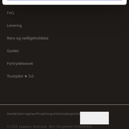
Kontakt os
FAQ
Levering
Rens og vedligeholdelse
Guides
Fortrydelsesret
Trustpilot ★ 5.0
Handelsbetingelser
Privatlivspolitik
Cookiepolitik
Cookieindstillinger
©
2026
Boutique.
Alle rettigheder forbeholdes.
tappeti