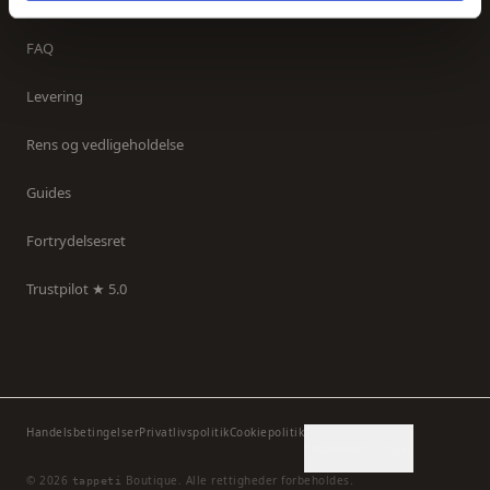
Kontakt os
FAQ
Levering
Rens og vedligeholdelse
Guides
Fortrydelsesret
Trustpilot ★ 5.0
Handelsbetingelser
Privatlivspolitik
Cookiepolitik
Cookieindstillinger
©
2026
Boutique.
Alle rettigheder forbeholdes.
tappeti