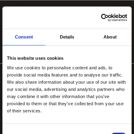
POPULÆRE KATEGORIER
Håndlavede tæpper
Håndtuftede uldtæpper
Store tæpper 200×300
Organiske tæpper
Tæpper til stuen
Tæppe under spisebord
Consent
Details
About
Tæppe til soveværelse
This website uses cookies
We use cookies to personalise content and ads, to
provide social media features and to analyse our traffic.
We also share information about your use of our site with
our social media, advertising and analytics partners who
may combine it with other information that you’ve
provided to them or that they’ve collected from your use
Håndlavede tæpper designet i København, fremstillet
of their services.
med stolthed i Bhadohi.
contact.tappeti@gmail.com
Consent