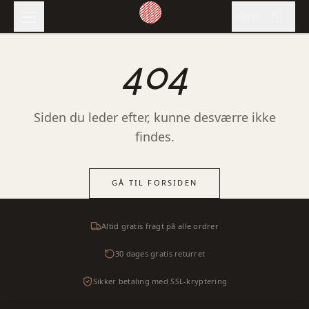
EN
404
Siden du leder efter, kunne desværre ikke
findes.
GÅ TIL FORSIDEN
Altid gratis fragt på alle ordrer
30 dages gratis returret
Sikker betaling med SSL-kryptering