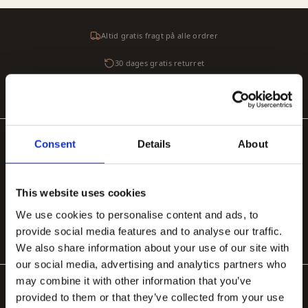
Altid gratis fragt på alle ordrer
30 dages gratis returret
Sikker betaling med SSL-kryptering
Consent
Details
About
POPULÆRE KATEGORIER
Håndlavede tæpper
Håndtuftede uldtæpper
Store tæpper 200×300
Organiske tæpper
Tæpper til stuen
Tæppe under spisebord
This website uses cookies
We use cookies to personalise content and ads, to
Tæppe til soveværelse
provide social media features and to analyse our traffic.
We also share information about your use of our site with
our social media, advertising and analytics partners who
may combine it with other information that you’ve
provided to them or that they’ve collected from your use