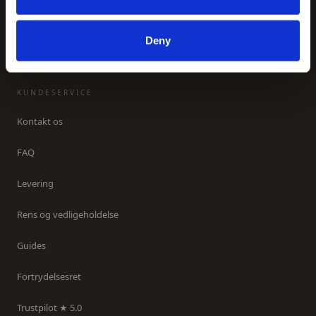
Inspiration
Om os
Deny
KUNDESERVICE
Kontakt os
FAQ
Levering
Rens og vedligeholdelse
Guides
Fortrydelsesret
Trustpilot ★ 5.0