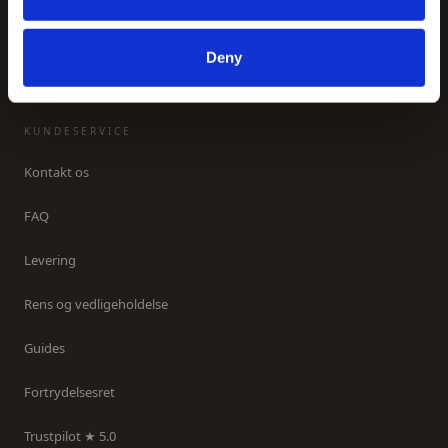
Inspiration
Om os
Deny
KUNDESERVICE
Kontakt os
FAQ
Levering
Rens og vedligeholdelse
Guides
Fortrydelsesret
Trustpilot ★ 5.0