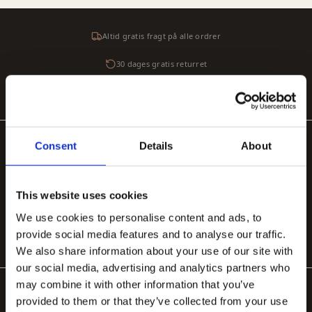
Altid gratis fragt på alle ordrer
30 dages gratis returret
Sikker betaling med SSL-kryptering
Consent
Details
About
POPULÆRE KATEGORIER
Håndlavede tæpper
Håndtuftede uldtæpper
Store tæpper 200×300
Organiske tæpper
Tæpper til stuen
Tæppe under spisebord
This website uses cookies
We use cookies to personalise content and ads, to
Tæppe til soveværelse
provide social media features and to analyse our traffic.
We also share information about your use of our site with
our social media, advertising and analytics partners who
may combine it with other information that you’ve
provided to them or that they’ve collected from your use