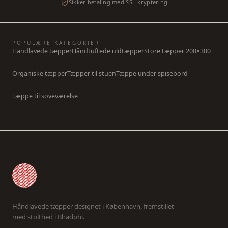
Sikker betaling med SSL-kryptering
POPULÆRE KATEGORIER
Håndlavede tæpper
Håndtuftede uldtæpper
Store tæpper 200×300
Organiske tæpper
Tæpper til stuen
Tæppe under spisebord
Tæppe til soveværelse
Håndlavede tæpper designet i København, fremstillet
med stolthed i Bhadohi.