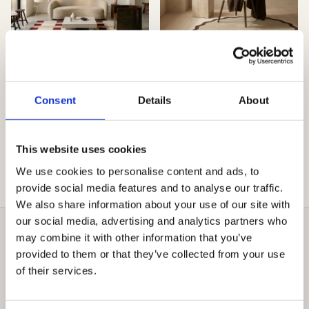
Collab No. 2 / Kræss
Brivon 2.0
Series
Fra 6.495,00 kr.
Consent
Details
About
Fra 4.995,00 kr.
QUICK VIEW
QUICK VIEW
This website uses cookies
We use cookies to personalise content and ads, to
provide social media features and to analyse our traffic.
We also share information about your use of our site with
our social media, advertising and analytics partners who
may combine it with other information that you’ve
provided to them or that they’ve collected from your use
of their services.
NO. 07 — ANMELDELSER
Hvad
vores
kunder
siger