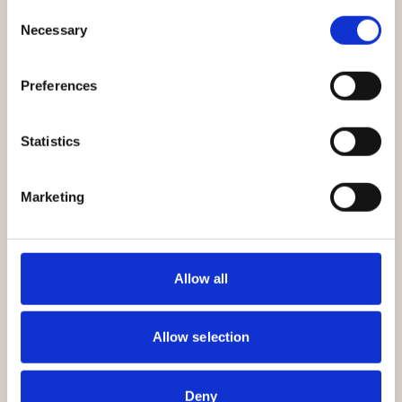
Consent
Necessary
Selection
5.0
GOOGLE ·
3
ANMELDELSER
Preferences
4.9
Statistics
TRUSTPILOT · EXCELLENT
Marketing
Allow all
"
Jeg købte i sidste måned et tæppe fra
Tappeti, super service og et super flot
Allow selection
produkt. Ingen problemer ved modtagelse
og tæppet stod knivskarpt. Deres stilfulde
design finder du heller ikke andre steder.
"
Deny