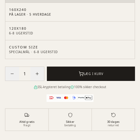
160X240
PÅ LAGER · 5 HVERDAGE
120X180
6-8 UGERSTID
CUSTOM SIZE
SPECIALMÅL · 6-8 UGERSTID
Antal:
1
LÆG I KURV
SSL-krypteret betaling
100% sikker checkout
Altid gratis
Sikker
30 dages
fragt
betaling
returret