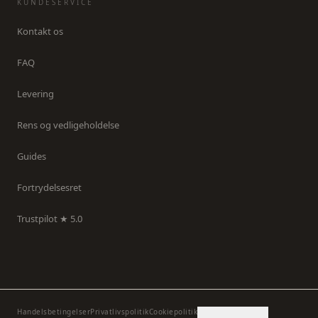
KUNDESERVICE
Kontakt os
FAQ
Levering
Rens og vedligeholdelse
Guides
Fortrydelsesret
Trustpilot ★ 5.0
Handelsbetingelser
Privatlivspolitik
Cookiepolitik