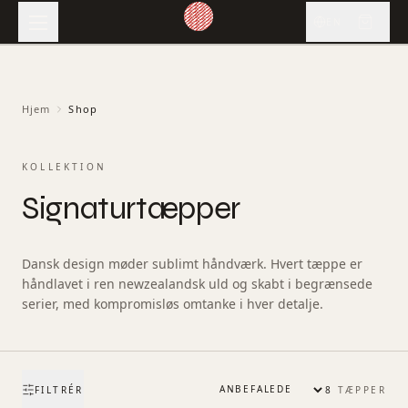
EN
Hjem
Shop
KOLLEKTION
Signaturtæpper
Dansk design møder sublimt håndværk. Hvert tæppe er
håndlavet i ren newzealandsk uld og skabt i begrænsede
serier, med kompromisløs omtanke i hver detalje.
FILTRÉR
8
TÆPPER