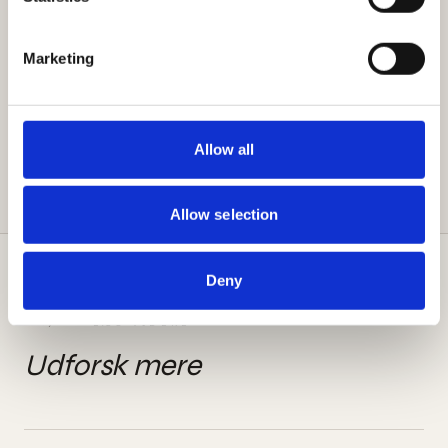
KOLLEKTION
Tæppe under spisebord
Marketing
KOLLEKTION
Tæppe til soveværelse
Allow all
Allow selection
Deny
LÆS VIDERE
№
09
Udforsk mere