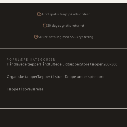
Altid gratis fragt på alle ordrer
30 dages gratis returret
Sikker betaling med SSL-kryptering
POPULÆRE KATEGORIER
Håndlavede tæpper
Håndtuftede uldtæpper
Store tæpper 200×300
Organiske tæpper
Tæpper til stuen
Tæppe under spisebord
Tæppe til soveværelse