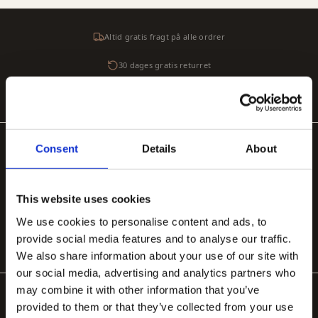
Altid gratis fragt på alle ordrer
30 dages gratis returret
Sikker betaling med SSL-kryptering
Consent
Details
About
POPULÆRE KATEGORIER
Håndlavede tæpper
Håndtuftede uldtæpper
Store tæpper 200×300
Organiske tæpper
Tæpper til stuen
Tæppe under spisebord
This website uses cookies
We use cookies to personalise content and ads, to
Tæppe til soveværelse
provide social media features and to analyse our traffic.
We also share information about your use of our site with
our social media, advertising and analytics partners who
may combine it with other information that you’ve
provided to them or that they’ve collected from your use