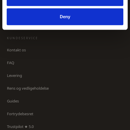
Inspiration
Om os
Deny
KUNDESERVICE
Kontakt os
FAQ
Levering
Rens og vedligeholdelse
Guides
Fortrydelsesret
Trustpilot ★ 5.0