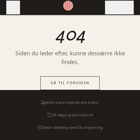
EN
404
Siden du leder efter, kunne desværre ikke
findes.
GÅ TIL FORSIDEN
Altid gratis fragt på alle ordrer
30 dages gratis returret
Sikker betaling med SSL-kryptering