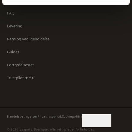
Kontakt os
FAQ
Levering
Rens og vedligeholdelse
Guides
Fortrydelsesret
Trustpilot ★ 5.0
Handelsbetingelser
Privatlivspolitik
Cookiepolitik
Cookieindstillinger
©
2026
Boutique.
Alle rettigheder forbeholdes.
tappeti