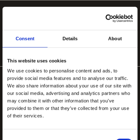
POPULÆRE KATEGORIER
Håndlavede tæpper
Håndtuftede uldtæpper
Store tæpper 200×300
Organiske tæpper
Tæpper til stuen
Tæppe under spisebord
Consent
Details
About
Tæppe til soveværelse
This website uses cookies
We use cookies to personalise content and ads, to
provide social media features and to analyse our traffic.
We also share information about your use of our site with
our social media, advertising and analytics partners who
may combine it with other information that you’ve
provided to them or that they’ve collected from your use
Håndlavede tæpper designet i København, fremstillet
of their services.
med stolthed i Bhadohi.
contact.tappeti@gmail.com
Consent